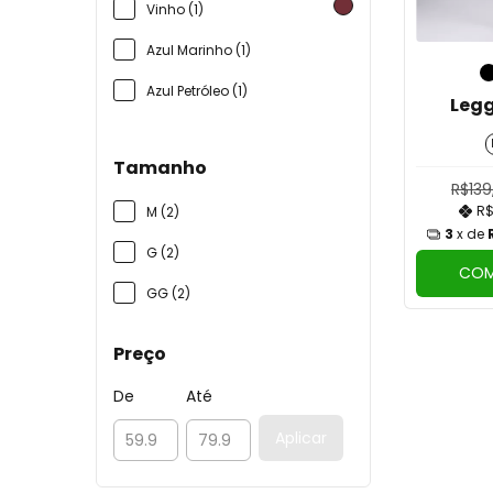
Vinho (1)
Azul Marinho (1)
Azul Petróleo (1)
Legg
Tamanho
R$139
R$
M (2)
3
x de
G (2)
COM
GG (2)
Preço
De
Até
Aplicar