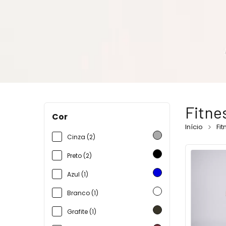
Fitne
Cor
Início
Fit
Cinza (2)
Preto (2)
Azul (1)
Branco (1)
Grafite (1)