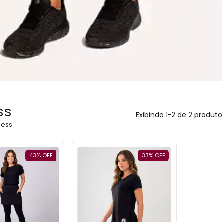
ss
Exibindo 1-2 de 2 produto
ness
43
%
OFF
33
%
OFF