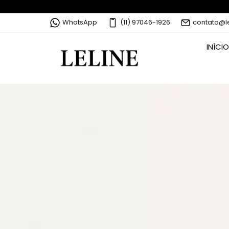
WhatsApp
(11) 97046-1926
contato@l
INÍCIO