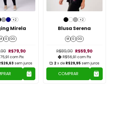
+2
+2
ing Mirela
Blusa Serena
M
G
GG
M
G
GG
,90
R$79,90
R$89,90
R$59,90
75,91
com
Pix
R$56,91
com
Pix
R$26,63
sem juros
2
x de
R$29,95
sem juros
PRAR
COMPRAR