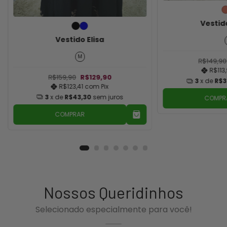
Vestid
Vestido Elisa
M
R$149,90
R$113
R$159,90
R$129,90
3
x de
R$3
R$123,41
com
Pix
3
x de
R$43,30
sem juros
COMPR
COMPRAR
Nossos Queridinhos
Selecionado especialmente para você!