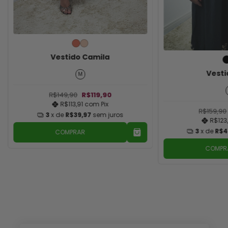
Vestido Camila
Vesti
M
R$149,90
R$119,90
R$113,91
com
Pix
R$159,90
3
x de
R$39,97
sem juros
R$123
3
x de
R$4
COMPRAR
COMPR