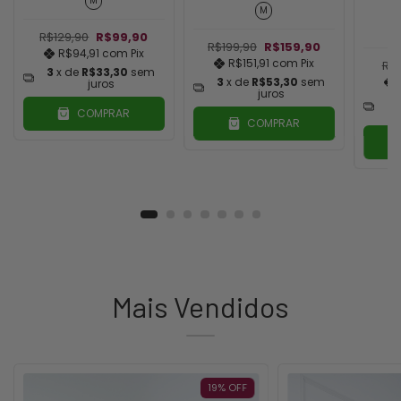
M
Tamanho Único
R$
R$199,90
R$159,90
R$151,91
com
Pix
R$99,90
R$69,90
3
R$66,41
com
Pix
3
x de
R$53,30
sem
juros
3
x de
R$23,30
sem
juros
COMPRAR
COMPRAR
Mais Vendidos
19
%
OFF