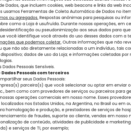
e Dados, que incluem cookies, web beacons e links da web inco
ós usamos Ferramentas de Coleta Automática de Dados no item
mos ou agregados.
Respostas anônimas para pesquisas ou inf
bre como a Loja é usufruída. Durante nossas operações, em c
desidentificação ou pseudonimização aos seus dados para que
ue você identifique você através do uso desses dados com a te
rmações que podemos coletar.
Outras informações que não rev
u que não são diretamente relacionadas a um indivíduo, tais 
dispositivo; dados de uso da Loja; e informações coletadas por m
logias.
 Dados Pessoais Sensíveis.
Dados Pessoais com terceiros
partilhar seus Dados Pessoais:
resa(s) parceira(s) que você selecionar ou optar em enviar os
c., bem como com provedores de serviços ou parceiros para ge
nossas operações comerciais em nosso nome. Esses provedores
ocalizados nos Estados Unidos, na Argentina, no Brasil ou em out
para homologação e produção, e prestadores de serviços de 
renciamento de fraudes, suporte ao cliente, vendas em nosso
sonalização de conteúdo, atividades de publicidade e marketing (
da) e serviços de TI, por exemplo;