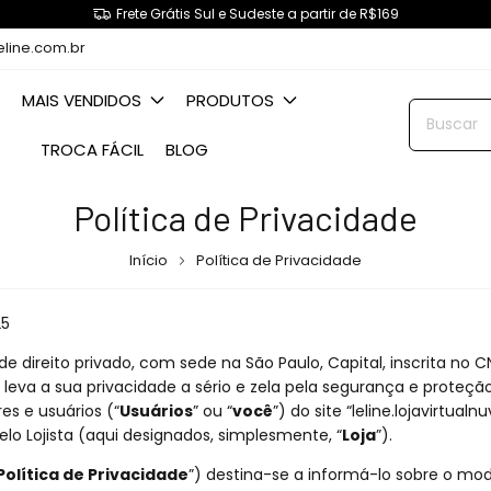
Frete Grátis Sul e Sudeste a partir de R$169
eline.com.br
MAIS VENDIDOS
PRODUTOS
TROCA FÁCIL
BLOG
Política de Privacidade
Início
Política de Privacidade
25
a de direito privado, com sede na São Paulo, Capital, inscrita no 
) leva a sua privacidade a sério e zela pela segurança e proteç
res e usuários (“
Usuários
” ou “
você
”) do site “leline.lojavirtua
pelo Lojista (aqui designados, simplesmente, “
Loja
”).
Política de Privacidade
”) destina-se a informá-lo sobre o mo