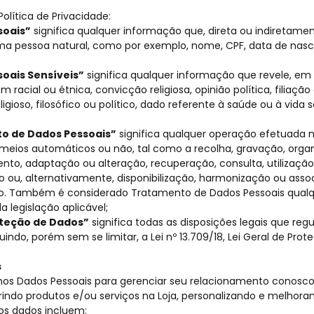
Política de Privacidade:
soais”
significa qualquer informação que, direta ou indiretamen
uma pessoa natural, como por exemplo, nome, CPF, data de nasc
oais Sensíveis”
significa qualquer informação que revele, e
em racial ou étnica, convicção religiosa, opinião política, filiaçã
ligioso, filosófico ou político, dado referente à saúde ou à vida
o de Dados Pessoais”
significa qualquer operação efetuada 
meios automáticos ou não, tal como a recolha, gravação, organ
o, adaptação ou alteração, recuperação, consulta, utilização,
 ou, alternativamente, disponibilização, harmonização ou assoc
ão. Também é considerado Tratamento de Dados Pessoais qualq
 legislação aplicável;
oteção de Dados”
significa todas as disposições legais que r
luindo, porém sem se limitar, a Lei nº 13.709/18, Lei Geral de Pr
s
os Dados Pessoais para gerenciar seu relacionamento conosc
rindo produtos e/ou serviços na Loja, personalizando e melhora
s dados incluem: