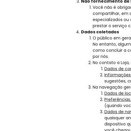
Não fornecimento de 
Você não é obrigad
compartilhar, em 
especializados ou 
prestar o serviço 
Dados coletados
O público em gera
No entanto, algum
como concluir a c
por nós.
No contato a Loja,
Dados de co
Informações
sugestões, cr
Na navegação gera
Dados de loc
Preferências.
(quando você
Dados de na
quaisquer an
dispositivo q
você chegou