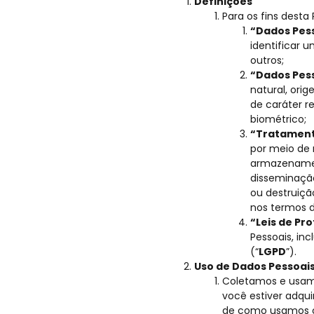
Definições
Para os fins desta 
“Dados Pes
identificar 
outros;
“Dados Pess
natural, orig
de caráter re
biométrico;
“Tratament
por meio de 
armazenament
disseminação
ou destruiç
nos termos da
“Leis de Pr
Pessoais, inc
(“
LGPD
”).
Uso de Dados Pessoai
Coletamos e usam
você estiver adqui
de como usamos o