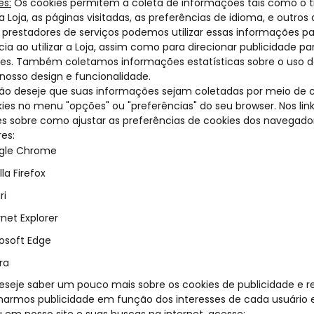
es:
Os cookies permitem a coleta de informações tais como o 
a Loja, as páginas visitadas, as preferências de idioma, e outro
 prestadores de serviços podemos utilizar essas informações par
cia ao utilizar a Loja, assim como para direcionar publicidade 
ses. Também coletamos informações estatísticas sobre o uso 
nosso design e funcionalidade.
ão deseje que suas informações sejam coletadas por meio de c
ies no menu "opções" ou "preferências" do seu browser. Nos li
es sobre como ajustar as preferências de cookies dos navegado
es:
gle Chrome
lla Firefox
ri
rnet Explorer
osoft Edge
ra
eseje saber um pouco mais sobre os cookies de publicidade e 
onarmos publicidade em função dos interesses de cada usuário 
u em nosso site e suas buscas na internet, acesse: