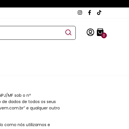
0
CNPJ/MF sob o nº
ão de dados de todos os seus
lnuvem.com.br” e qualquer outro
do como nós utilizamos e