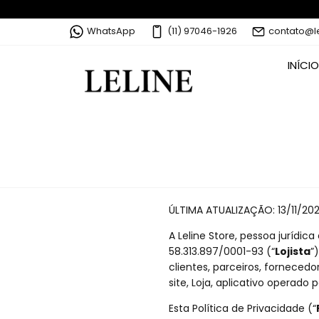
WhatsApp
(11) 97046-1926
contato@l
INÍCIO
ÚLTIMA ATUALIZAÇÃO: 13/11/20
A Leline Store, pessoa jurídic
58.313.897/0001-93 (“
Lojista
”
clientes, parceiros, fornecedo
site, Loja, aplicativo operado 
Esta Política de Privacidade (“