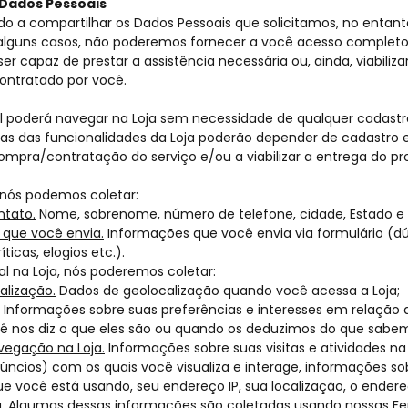
Dados Pessoais
o a compartilhar os Dados Pessoais que solicitamos, no entant
alguns casos, não poderemos fornecer a você acesso completo à
ser capaz de prestar a assistência necessária ou, ainda, viabiliz
contratado por você.
l poderá navegar na Loja sem necessidade de qualquer cadastro
as das funcionalidades da Loja poderão depender de cadastro e
ompra/contratação do serviço e/ou a viabilizar a entrega do p
 nós podemos coletar:
ntato.
Nome, sobrenome, número de telefone, cidade, Estado e 
 que você envia.
Informações que você envia via formulário (dú
íticas, elogios etc.).
l na Loja, nós poderemos coletar:
alização.
Dados de geolocalização quando você acessa a Loja;
Informações sobre suas preferências e interesses em relação 
 nos diz o que eles são ou quando os deduzimos do que sabem
vegação na Loja.
Informações sobre suas visitas e atividades na 
úncios) com os quais você visualiza e interage, informações s
ue você está usando, seu endereço IP, sua localização, o endereç
. Algumas dessas informações são coletadas usando nossas Fe