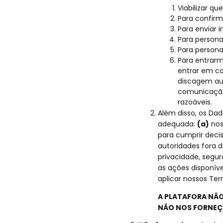
Viabilizar qu
Para confirm
Para enviar 
Para personal
Para persona
Para entrar
entrar em c
discagem aut
comunicação 
razoáveis.
Além disso, os Da
adequada:
(a)
nos
para cumprir decis
autoridades fora d
privacidade, segur
as ações disponíve
aplicar nossos Te
A PLATAFORA NÃO
NÃO NOS FORNEÇ