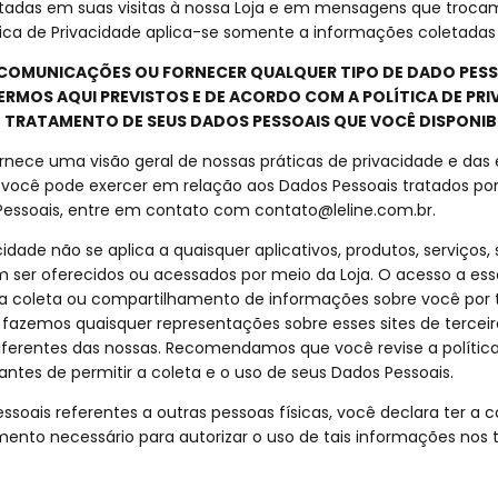
tadas em suas visitas à nossa Loja e em mensagens que troc
lítica de Privacidade aplica-se somente a informações coletadas
R COMUNICAÇÕES OU FORNECER QUALQUER TIPO DE DADO PESS
RMOS AQUI PREVISTOS E DE ACORDO COM A POLÍTICA DE PRI
E TRATAMENTO DE SEUS DADOS PESSOAIS QUE VOCÊ DISPONIBI
fornece uma visão geral de nossas práticas de privacidade e da
 você pode exercer em relação aos Dados Pessoais tratados por
 Pessoais, entre em contato com
contato@leline.com.br
.
acidade não se aplica a quaisquer aplicativos, produtos, serviços,
m ser oferecidos ou acessados por meio da Loja. O acesso a ess
 na coleta ou compartilhamento de informações sobre você por t
azemos quaisquer representações sobre esses sites de terceiro
iferentes das nossas. Recomendamos que você revise a política
 antes de permitir a coleta e o uso de seus Dados Pessoais.
soais referentes a outras pessoas físicas, você declara ter a 
mento necessário para autorizar o uso de tais informações nos 