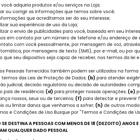
e você adquiria produtos e/ou serviços na Loja;
ar ou corrigir as informações que temos sobre você;
informações que acreditamos ser do seu interesse;
izar sua experiência de uso da Loja;
lizar o envio de publicidades para você, baseada em seu intere
mos em contato por um número de telefone e/ou endereço de 
ontato com você pessoalmente, por mensagem de voz, atravé
omática, por mensagens de texto (SMS), por e-mail, ou por qu
que seu dispositivo seja capaz de receber, nos termos da lei e
dos Pessoais fornecidos também podem ser utilizados na forma
 termos das Leis de Proteção de Dados;
(b)
para atender exigên
ão judicial, decisão regulatória ou decisão de autoridades comp
o país de residência;
(d)
para proteger nossas operações;
(e)
pa
ança nossos, seus ou de terceiros;
(f)
para detectar e prevenir 
is ou limitar danos que venhamos a sofrer;
(h)
de outros modos 
rmos e Condições de Uso Busque por "Termos e Condições de Us
 SE DESTINA A PESSOAS COM MENOS DE 18 (DEZOITO) ANOS E
AM QUALQUER DADO PESSOAL