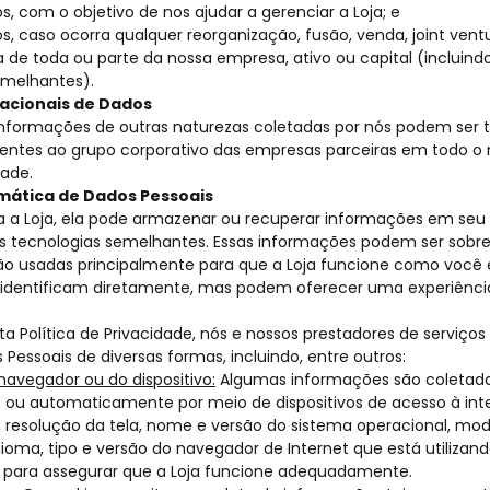
s, com o objetivo de nos ajudar a gerenciar a Loja; e
s, caso ocorra qualquer reorganização, fusão, venda, joint vent
 de toda ou parte da nossa empresa, ativo ou capital (incluindo 
emelhantes).
nacionais de Dados
informações de outras naturezas coletadas por nós podem ser t
entes ao grupo corporativo das empresas parceiras em todo 
dade.
mática de Dados Pessoais
a a Loja, ela pode armazenar ou recuperar informações em seu
as tecnologias semelhantes. Essas informações podem ser sobre
 são usadas principalmente para que a Loja funcione como você
identificam diretamente, mas podem oferecer uma experiência
 Política de Privacidade, nós e nossos prestadores de serviço
 Pessoais de diversas formas, incluindo, entre outros:
navegador ou do dispositivo:
Algumas informações são coletada
ou automaticamente por meio de dispositivos de acesso à inte
resolução da tela, nome e versão do sistema operacional, mod
idioma, tipo e versão do navegador de Internet que está utilizan
 para assegurar que a Loja funcione adequadamente.