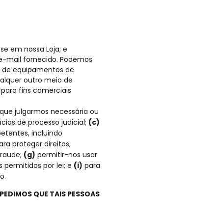
sse em nossa Loja; e
e-mail fornecido. Podemos
s de equipamentos de
alquer outro meio de
 para fins comerciais
 que julgarmos necessária ou
cias de processo judicial;
(c)
etentes, incluindo
ra proteger direitos,
fraude;
(g)
permitir-nos usar
permitidos por lei; e
(i)
para
o.
 PEDIMOS QUE TAIS PESSOAS