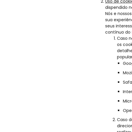
Uso de cooki
dispendido n
Nós e nossos
sua experiên
seus interes
contínuo do 
Caso n
os cook
detalh
popular
Goo
Mozi
Safa
Inte
Micr
Ope
Caso d
direci
realizo