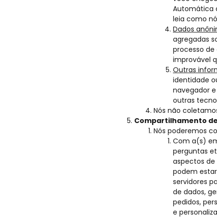
Automática d
leia como n
Dados anôni
agregadas so
processo de 
improvável q
Outras info
identidade o
navegador e 
outras tecno
Nós não coletamos
Compartilhamento de 
Nós poderemos com
Com a(s) emp
perguntas et
aspectos de 
podem estar l
servidores 
de dados, ge
pedidos, per
e personaliza