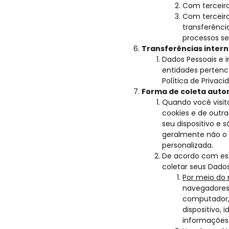
Com terceiro
Com terceiro
transferência
processos s
Transferências inter
Dados Pessoais e 
entidades pertenc
Política de Privaci
Forma de coleta auto
Quando você visit
cookies e de outr
seu dispositivo e
geralmente não o 
personalizada.
De acordo com esta
coletar seus Dados
Por meio do 
navegadores 
computador, 
dispositivo, 
informações