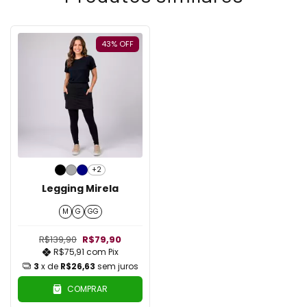
43
%
OFF
+2
Legging Mirela
M
G
GG
R$139,90
R$79,90
R$75,91
com
Pix
3
x de
R$26,63
sem juros
COMPRAR