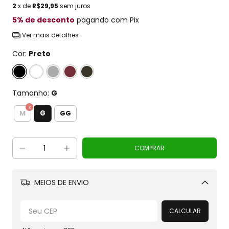
2
x de
R$29,95
sem juros
5% de desconto
pagando com Pix
Ver mais detalhes
Cor:
Preto
Tamanho:
G
G
M
GG
MEIOS DE ENVIO
Alterar CEP
CALCULAR