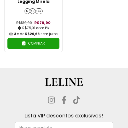
Legging Mirela
M
G
GG
R$139,90
R$79,90
R$75,91
com
Pix
3
x de
R$26,63
sem juros
COMPRAR
Lista VIP descontos exclusivos!