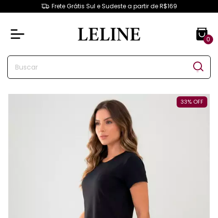
Frete Grátis Sul e Sudeste a partir de R$169
0
33
%
OFF