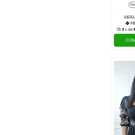
Ta
R$119
R$
3
x de
COM