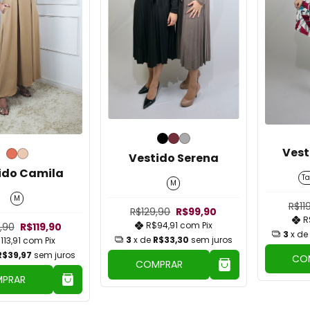
Vest
Vestido Serena
ido Camila
T
M
M
R$11
R$129,90
R$99,90
R
R$94,91
com
Pix
,90
R$119,90
3
x de
3
x de
R$33,30
sem juros
113,91
com
Pix
R$39,97
sem juros
CO
COMPRAR
PRAR