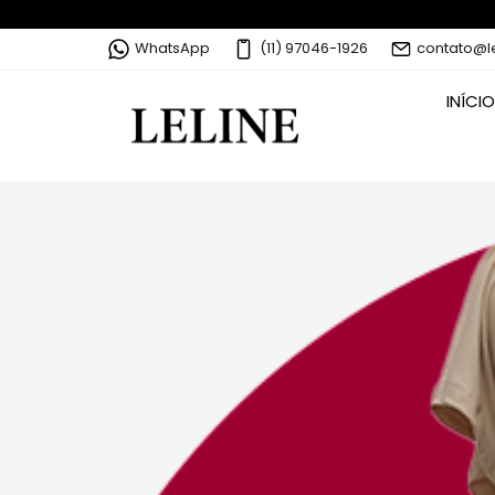
WhatsApp
(11) 97046-1926
contato@l
INÍCIO