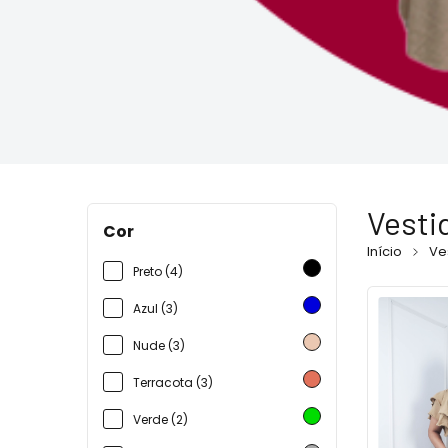
Vesti
Cor
Início
Ve
Preto (4)
Azul (3)
Nude (3)
Terracota (3)
Verde (2)