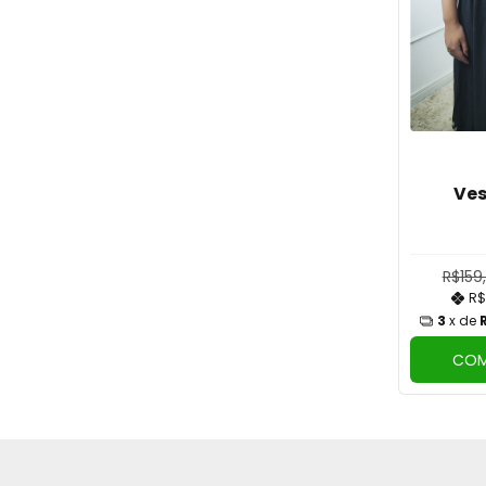
Ves
R$159
R$
3
x de
COM