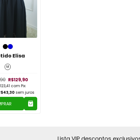
tido Elisa
M
,90
R$129,90
123,41
com
Pix
R$43,30
sem juros
PRAR
Lista VIP descontos exclusivo