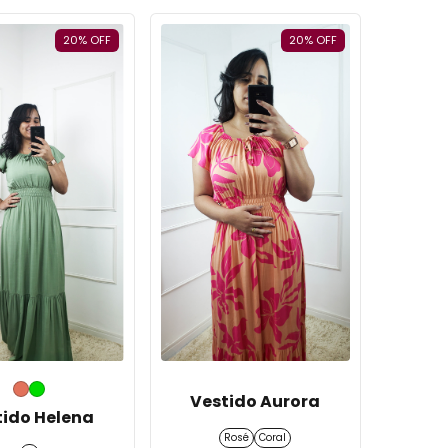
20
%
OFF
20
%
OFF
Vestido Aurora
tido Helena
Rosé
Coral