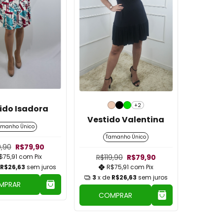
+2
ido Isadora
Vestido Valentina
amanho Único
Tamanho Único
9,90
R$79,90
$75,91
com
Pix
R$119,90
R$79,90
R$26,63
sem juros
R$75,91
com
Pix
3
x de
R$26,63
sem juros
MPRAR
COMPRAR