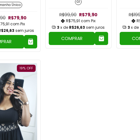
G1
manho Único
R$99,90
R$79,90
R$19
,90
R$79,90
R$75,91
com
Pix
R
75,91
com
Pix
3
x de
R$26,63
sem juros
3
x de
R$26,63
sem juros
COMPRAR
CO
PRAR
19
%
OFF