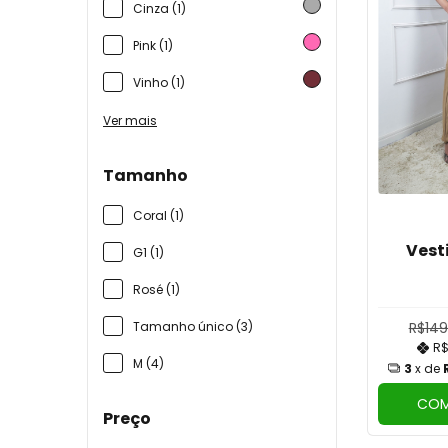
Cinza (1)
Pink (1)
Vinho (1)
Ver mais
Tamanho
Coral (1)
Vest
G1 (1)
Rosé (1)
R$149
Tamanho único (3)
R$
M (4)
3
x de
COM
Preço