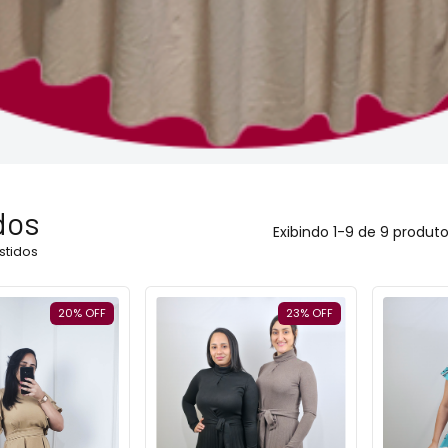
dos
Exibindo 1-9 de 9 produt
stidos
20
%
OFF
23
%
OFF