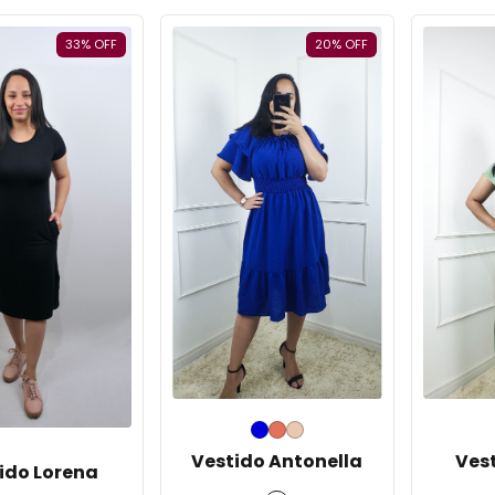
33
%
OFF
20
%
OFF
Vestido Antonella
Ves
ido Lorena