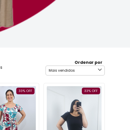
Ordenar por
os
33
%
OFF
33
%
OFF