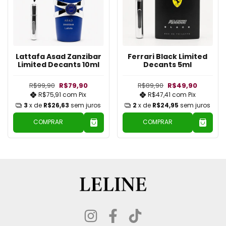
Lattafa Asad Zanzibar
Ferrari Black Limited
Limited Decants 10ml
Decants 5ml
R$99,90
R$79,90
R$89,90
R$49,90
R$75,91
com
Pix
R$47,41
com
Pix
3
x de
R$26,63
sem juros
2
x de
R$24,95
sem juros
COMPRAR
COMPRAR