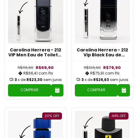
Carolina Herrera - 212
Carolina Herrera - 212
VIP Men Eau de Toilette
Vip Black Eau de
Limited Decants 10ml
Parfum Limited
Decants 10ml
R$119,90
R$69,90
R$129,90
R$79,90
R$66,41
com
Pix
R$75,91
com
Pix
3
x de
R$23,30
sem juros
3
x de
R$26,63
sem juros
COMPRAR
COMPRAR
20
%
OFF
44
%
OFF