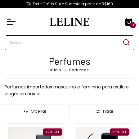
Frete Grátis Sul e Sudeste a partir de R$169
0
Perfumes
Início
Perfumes
Perfumes importados masculino e feminino para estilo e
elegância únicos.
Ordenar
Filtrar
42
%
OFF
38
%
OFF