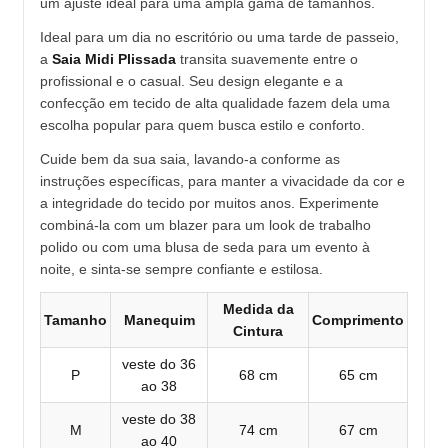
um ajuste ideal para uma ampla gama de tamanhos.
Ideal para um dia no escritório ou uma tarde de passeio,
a
Saia Midi Plissada
transita suavemente entre o
profissional e o casual. Seu design elegante e a
confecção em tecido de alta qualidade fazem dela uma
escolha popular para quem busca estilo e conforto.
Cuide bem da sua saia, lavando-a conforme as
instruções específicas, para manter a vivacidade da cor e
a integridade do tecido por muitos anos. Experimente
combiná-la com um blazer para um look de trabalho
polido ou com uma blusa de seda para um evento à
noite, e sinta-se sempre confiante e estilosa.
Medida da
Tamanho
Manequim
Comprimento
Cintura
veste do 36
P
68 cm
65 cm
ao 38
veste do 38
M
74 cm
67 cm
ao 40