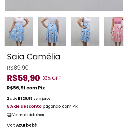
Saia Camélia
R$89,90
R$59,90
33
% OFF
R$56,91
com
Pix
2
x de
R$29,95
sem juros
5% de desconto
pagando com Pix
Ver mais detalhes
Cor:
Azul bebê