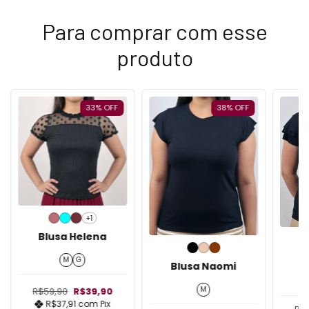
Para comprar com esse
produto
33
%
OFF
38
%
OFF
+1
Blusa Helena
B
M
G
Blusa Naomi
M
R$59,90
R$39,90
R$37,91
com
Pix