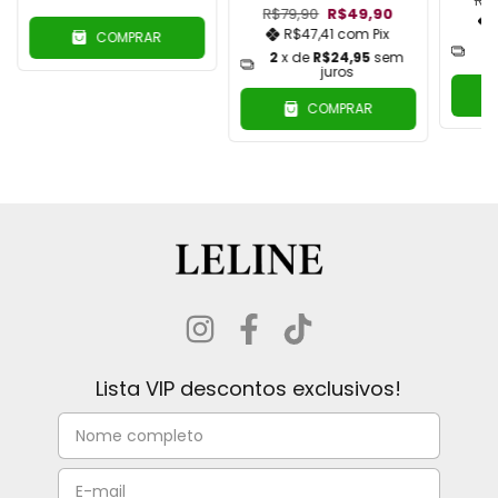
R$
R$79,90
R$49,90
R$47,41
com
Pix
COMPRAR
2
2
x de
R$24,95
sem
juros
COMPRAR
Lista VIP descontos exclusivos!