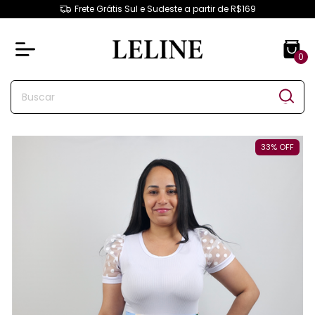
Frete Grátis Sul e Sudeste a partir de R$169
0
33
%
OFF