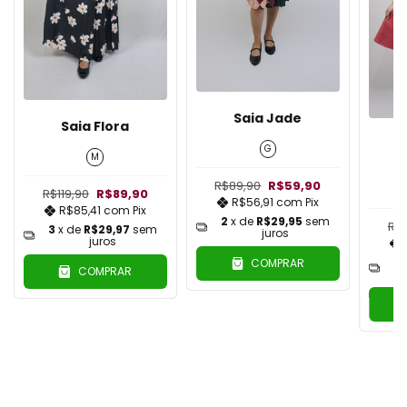
Saia Jade
Saia Flora
G
M
R$89,90
R$59,90
R$119,90
R$89,90
R$56,91
com
Pix
R$85,41
com
Pix
2
x de
R$29,95
sem
R$
3
x de
R$29,97
sem
juros
juros
3
COMPRAR
COMPRAR