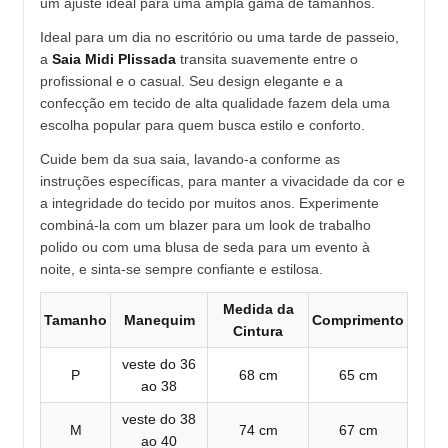
um ajuste ideal para uma ampla gama de tamanhos.
Ideal para um dia no escritório ou uma tarde de passeio,
a
Saia Midi Plissada
transita suavemente entre o
profissional e o casual. Seu design elegante e a
confecção em tecido de alta qualidade fazem dela uma
escolha popular para quem busca estilo e conforto.
Cuide bem da sua saia, lavando-a conforme as
instruções específicas, para manter a vivacidade da cor e
a integridade do tecido por muitos anos. Experimente
combiná-la com um blazer para um look de trabalho
polido ou com uma blusa de seda para um evento à
noite, e sinta-se sempre confiante e estilosa.
Medida da
Tamanho
Manequim
Comprimento
Cintura
veste do 36
P
68 cm
65 cm
ao 38
veste do 38
M
74 cm
67 cm
ao 40