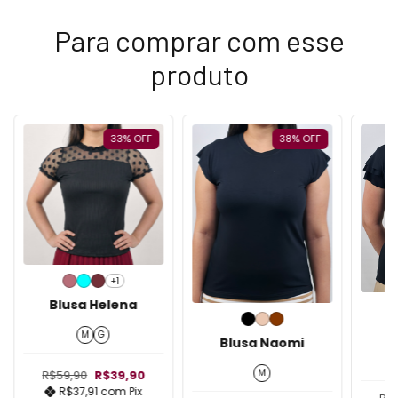
Para comprar com esse
produto
33
%
OFF
38
%
OFF
+1
Blusa Helena
B
M
G
Blusa Naomi
M
R$59,90
R$39,90
R$37,91
com
Pix