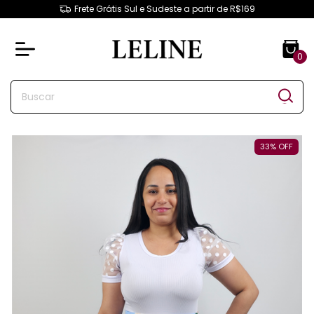
Frete Grátis Sul e Sudeste a partir de R$169
0
33
%
OFF