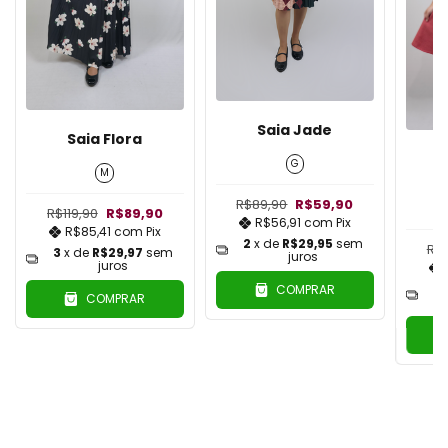
Saia Jade
Saia Flora
G
M
R$89,90
R$59,90
R$119,90
R$89,90
R$56,91
com
Pix
R$85,41
com
Pix
2
x de
R$29,95
sem
R$
3
x de
R$29,97
sem
juros
juros
3
COMPRAR
COMPRAR