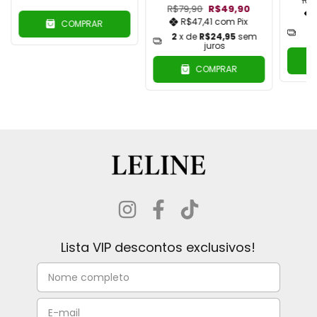
R$
R$79,90
R$49,90
R$47,41
com
Pix
COMPRAR
2
2
x de
R$24,95
sem
juros
COMPRAR
Lista VIP descontos exclusivos!