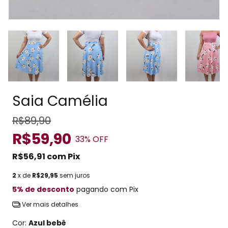
Saia Camélia
R$89,90
R$59,90
33
% OFF
R$56,91
com
Pix
2
x de
R$29,95
sem juros
5% de desconto
pagando com Pix
Ver mais detalhes
Cor:
Azul bebê