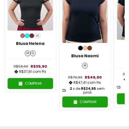
+1
Blusa Helena
B
M
G
Blusa Naomi
M
R$59,90
R$39,90
R$37,91
com
Pix
R$
R$79,90
R$49,90
R$47,41
com
Pix
COMPRAR
2
2
x de
R$24,95
sem
juros
COMPRAR