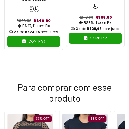
M
G
M
R$119,90
R$89,90
R$89,90
R$49,90
R$85,41
com
Pix
R$47,41
com
Pix
3
x de
R$29,97
sem juros
2
x de
R$24,95
sem juros
COMPRAR
COMPRAR
Para comprar com esse
produto
33
%
OFF
38
%
OFF