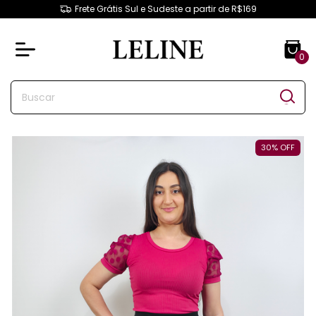
Frete Grátis Sul e Sudeste a partir de R$169
0
30
%
OFF