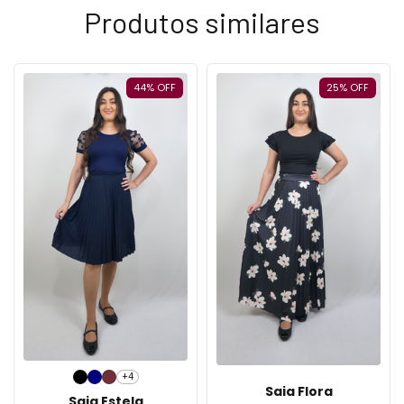
Produtos similares
44
%
OFF
25
%
OFF
+4
Saia Flora
Saia Estela