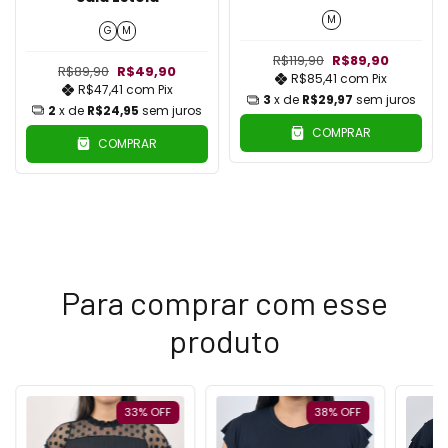
M
G
M
R$119,90
R$89,90
R$89,90
R$49,90
R$85,41
com
Pix
R$47,41
com
Pix
3
x de
R$29,97
sem juros
2
x de
R$24,95
sem juros
COMPRAR
COMPRAR
Para comprar com esse
produto
33
%
OFF
38
%
OFF