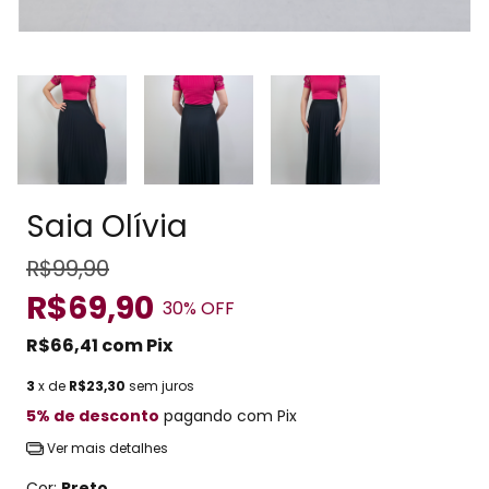
Saia Olívia
R$99,90
R$69,90
30
% OFF
R$66,41
com
Pix
3
x de
R$23,30
sem juros
5% de desconto
pagando com Pix
Ver mais detalhes
Cor:
Preto