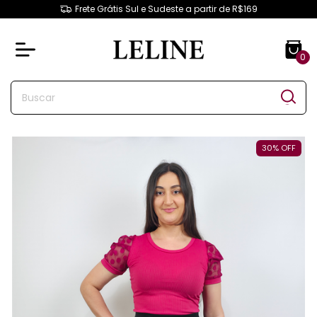
Frete Grátis Sul e Sudeste a partir de R$169
0
30
%
OFF