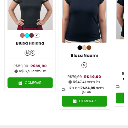
+1
Blusa Helena
B
M
G
Blusa Naomi
M
R$59,90
R$39,90
R$37,91
com
Pix
R$
R$79,90
R$49,90
R$47,41
com
Pix
COMPRAR
2
2
x de
R$24,95
sem
juros
COMPRAR