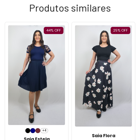
Produtos similares
44
%
OFF
25
%
OFF
+4
Saia Flora
Saia Estela