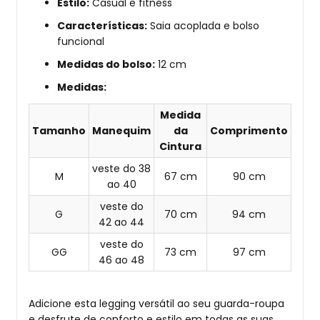
Estilo:
Casual e fitness
Características:
Saia acoplada e bolso
funcional
Medidas do bolso:
12 cm
Medidas:
Medida
Tamanho
Manequim
da
Comprimento
Cintura
veste do 38
M
67 cm
90 cm
ao 40
veste do
G
70 cm
94 cm
42 ao 44
veste do
GG
73 cm
97 cm
46 ao 48
Adicione esta legging versátil ao seu guarda-roupa
e desfrute de conforto e estilo em todas as suas