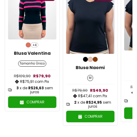
+4
Blusa Valentina
B
Tamanho Único
Blusa Naomi
R$109,90
R$79,90
M
R$75,91
com
Pix
R$
3
x de
R$26,63
sem
R$79,90
R$49,90
juros
R$47,41
com
Pix
2
COMPRAR
2
x de
R$24,95
sem
juros
COMPRAR