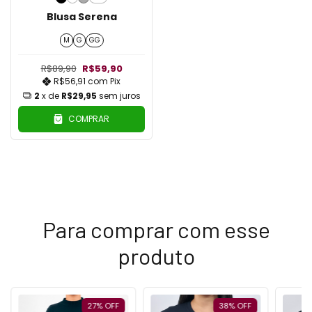
Blusa Serena
M
G
GG
R$89,90
R$59,90
R$56,91
com
Pix
2
x de
R$29,95
sem juros
COMPRAR
Para comprar com esse
produto
27
%
OFF
38
%
OFF