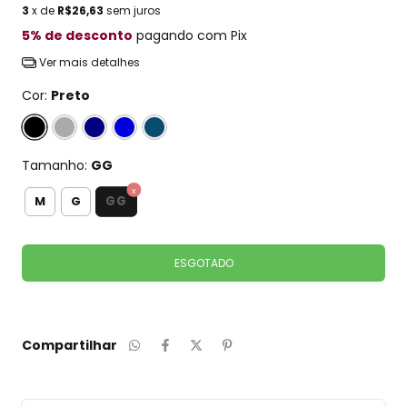
3
x de
R$26,63
sem juros
5% de desconto
pagando com Pix
Ver mais detalhes
Cor:
Preto
Tamanho:
GG
GG
M
G
Compartilhar